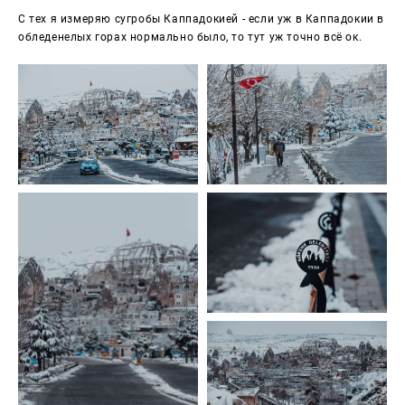
С тех я измеряю сугробы Каппадокией - если уж в Каппадокии в
обледенелых горах нормально было, то тут уж точно всё ок.