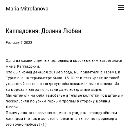
Maria Mitrofanova
Каппадокия: Долина Любви
February 7, 2022
Одна из самых снежных, холодных и красивых зим встретилась
мне в Каппадокии.
Это был конец декабря 2018-го года, мы прилетели в Гёреме, в
Турцию, а на термометре было -15. Снег в этих краях не такой
уж частый гость, но тогда сугробы высились выше колена. Из-
за мороза и ветра не летали даже воздушные шары.
Мы натянули на себя темобельё и теплые колготки под штаны и
поскользили по узким горным тропам в сторону Долины
Любви.
Почему она так называется, можно увидеть невооружённым
взглядом (но так и хочется спросить:
а ты точно продюсер
а
это точно любовь?=) )