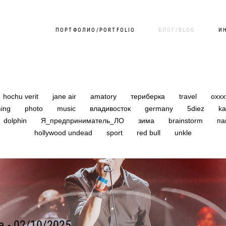
ПОРТФОЛИО/PORTFOLIO
БЛОГ/BLOG
И
hochu verit
jane air
amatory
териберка
travel
oxx
ing
photo
music
владивосток
germany
5diez
k
dolphin
Я_предприниматель_ЛО
зима
brainstorm
па
hollywood undead
sport
red bull
unkle
a - 02/10/2025