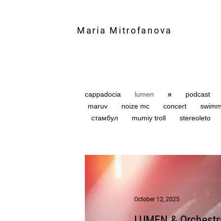
Maria Mitrofanova
cappadocia
lumen
я
podcast
maruv
noize mc
concert
swimm
стамбул
mumiy troll
stereoleto
October 12, 2025
LUMEN & Orchestr