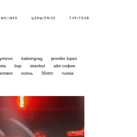
НФО/INFO
ЦЕНЫ/PRICE
ТУР/TOUR
xymiron
kaliningrag
jennifer lopez
asta
bsp
istanbul
айя софия
вловск
осень
30stm
russia