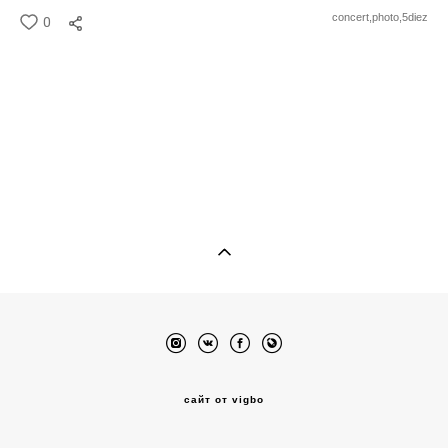
concert,
photo,
5diez
0
сайт от vigbo