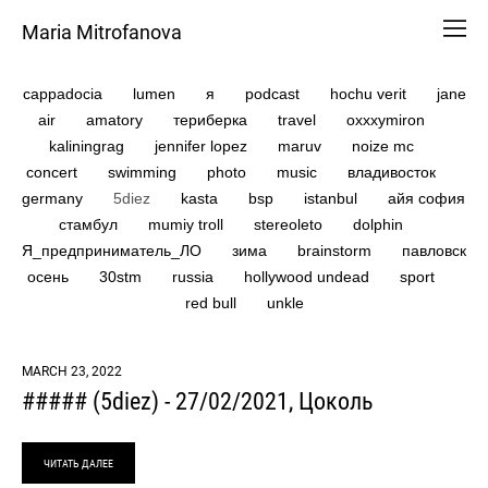
Maria Mitrofanova
cappadocia
lumen
я
podcast
hochu verit
jane
air
amatory
териберка
travel
oxxxymiron
kaliningrag
jennifer lopez
maruv
noize mc
concert
swimming
photo
music
владивосток
germany
5diez
kasta
bsp
istanbul
айя софия
стамбул
mumiy troll
stereoleto
dolphin
Я_предприниматель_ЛО
зима
brainstorm
павловск
осень
30stm
russia
hollywood undead
sport
red bull
unkle
MARCH 23, 2022
##### (5diez) - 27/02/2021, Цоколь
ЧИТАТЬ ДАЛЕЕ